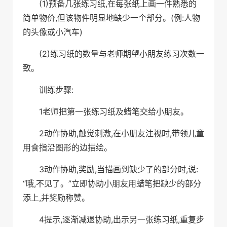
(1)预备几张练习纸,在每张纸上画一件熟悉的
简单物价,但该物件明显地缺少一个部分。(例:人物
的头像或小汽车)
(2)练习纸的数量与老师期望小朋友练习次数一
致。
训练步骤:
1老师把第一张练习纸及蜡笔交给小朋友。
2动作协助,触觉刺激,在小朋友注视时,带领儿童
用食指沿图形的边描绘。
3动作协助,奖励,当描画到缺少了的部分时,说:
“哦,不见了。”立即协助小朋友用蜡笔把缺少的部分
添上,并奖励称赞。
4提示,逐渐减退协助,出示另一张练习纸,重复步