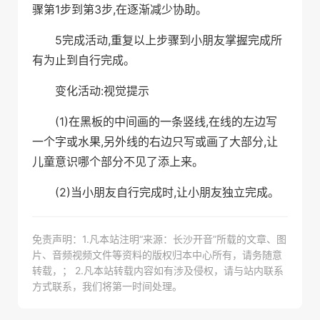
骤第1步到第3步,在逐渐减少协助。
5完成活动,重复以上步骤到小朋友掌握完成所
有为止到自行完成。
变化活动:视觉提示
(1)在黑板的中间画的一条竖线,在线的左边写
一个字或水果,另外线的右边只写或画了大部分,让
儿童意识哪个部分不见了添上来。
(2)当小朋友自行完成时,让小朋友独立完成。
免责声明：1.凡本站注明“来源：长沙开音”所载的文章、图
片、音频视频文件等资料的版权归本中心所有，请务随意
转载，； 2.凡本站转载内容如有涉及侵权，请与站内联系
方式联系，我们将第一时间处理。