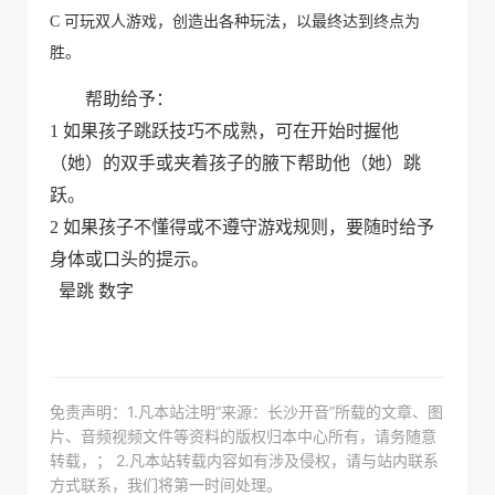
C 可玩双人游戏，创造出各种玩法，以最终达到终点为
胜。
帮助给予：
1 如果孩子跳跃技巧不成熟，可在开始时握他
（她）的双手或夹着孩子的腋下帮助他（她）跳
跃。
2 如果孩子不懂得或不遵守游戏规则，要随时给予
身体或口头的提示。
晕跳 数字
免责声明：1.凡本站注明“来源：长沙开音”所载的文章、图
片、音频视频文件等资料的版权归本中心所有，请务随意
转载，； 2.凡本站转载内容如有涉及侵权，请与站内联系
方式联系，我们将第一时间处理。