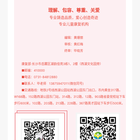
理解、包容、尊重、关爱
专业铸造品质，爱心创造奇迹
专业儿童康复机构
编辑：黄珊丽
审核：黄红梅
终审：毕晓芳
康复部:长沙市岳麓区湖韵佳苑3栋1、2楼（西湖文化园旁）
■邮编：410000
■电话：0731-84812880
■联系人：毕老师 13875947011(微信同号)
■交通路线：地铁2号线西湖公园站西湖公园东门出口，市内乘坐317路，
W168路，152路西湖公园东门站，314路，312路，12路，903路省委党校站下车
步行600米，102路，203路，213路，228路，367路英才园站下车步行500米。