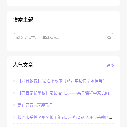
搜索主题
人气文章
更多
【开音教育】“初心不改来时路，牢记使命永担当”——...
【开音家长学校】家长培训之——亲子课程中家长如何辅...
爱在开音--喜迎元旦
长沙市岳麓区副区长王剑同志一行调研长沙市岳麓区开音...