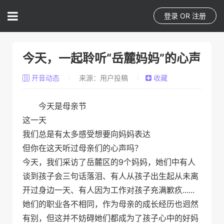
登录
OR
注册
今天，一起聆听“岳麓妈妈”的心声
开音动态
来源：用户投稿
收藏
今天是母亲节
这一天
我们总是有太多感受想要向妈妈表达
但你在这天听过母亲们的心声吗？
今天，我们采访了岳麓区的9个妈妈，她们中有人
谈到孩子会三句话落泪、有人从孩子出生起从未离
开过身边一天、有人因为工作对孩子充满歉疚......
她们的职业各不相同，作为母亲的成长经历也迥然
有别，但这并不妨碍她们都成为了孩子心中的好妈