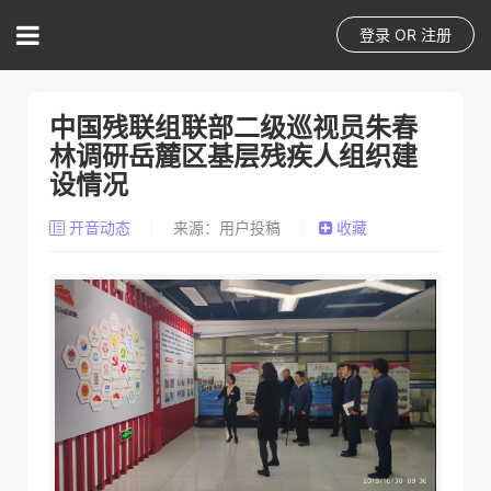
登录
OR
注册
中国残联组联部二级巡视员朱春
林调研岳麓区基层残疾人组织建
设情况
开音动态
来源：用户投稿
收藏