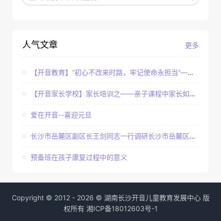
人气文章
更多
【开音教育】“初心不改来时路，牢记使命永担当”——...
【开音家长学校】家长培训之——亲子课程中家长如何辅...
爱在开音--喜迎元旦
长沙市岳麓区副区长王剑同志一行调研长沙市岳麓区开音...
预备班在孩子康复过程中的意义
Copyright © 2012 - 2026 © 湖南长沙开音儿童教育发展中心 版
权所有
湘ICP备18012603号-1