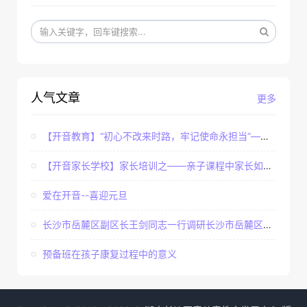
人气文章
更多
【开音教育】“初心不改来时路，牢记使命永担当”——...
【开音家长学校】家长培训之——亲子课程中家长如何辅...
爱在开音--喜迎元旦
长沙市岳麓区副区长王剑同志一行调研长沙市岳麓区开音...
预备班在孩子康复过程中的意义