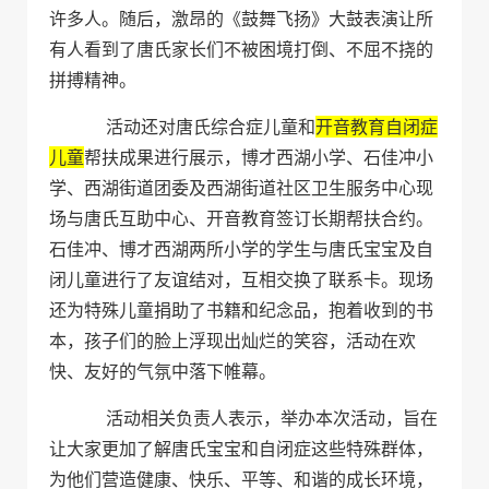
许多人。随后，激昂的《鼓舞飞扬》大鼓表演让所
有人看到了唐氏家长们不被困境打倒、不屈不挠的
拼搏精神。
活动还对唐氏综合症儿童和
开音教育自闭症
儿童
帮扶成果进行展示，博才西湖小学、石佳冲小
学、西湖街道团委及西湖街道社区卫生服务中心现
场与唐氏互助中心、开音教育签订长期帮扶合约。
石佳冲、博才西湖两所小学的学生与唐氏宝宝及自
闭儿童进行了友谊结对，互相交换了联系卡。现场
还为特殊儿童捐助了书籍和纪念品，抱着收到的书
本，孩子们的脸上浮现出灿烂的笑容，活动在欢
快、友好的气氛中落下帷幕。
活动相关负责人表示，举办本次活动，旨在
让大家更加了解唐氏宝宝和自闭症这些特殊群体，
为他们营造健康、快乐、平等、和谐的成长环境，