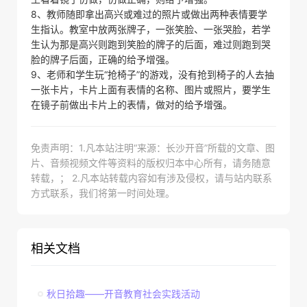
8、教师随即拿出高兴或难过的照片或做出两种表情要学
生指认。教室中放两张牌子，一张笑脸、一张哭脸，若学
生认为那是高兴则跑到笑脸的牌子的后面，难过则跑到哭
脸的牌子后面，正确的给予增强。
9、老师和学生玩“抢椅子”的游戏，没有抢到椅子的人去抽
一张卡片，卡片上面有表情的名称、图片或照片，要学生
在镜子前做出卡片上的表情，做对的给予增强。
免责声明：1.凡本站注明“来源：长沙开音”所载的文章、图
片、音频视频文件等资料的版权归本中心所有，请务随意
转载，； 2.凡本站转载内容如有涉及侵权，请与站内联系
方式联系，我们将第一时间处理。
相关文档
秋日拾趣——开音教育社会实践活动