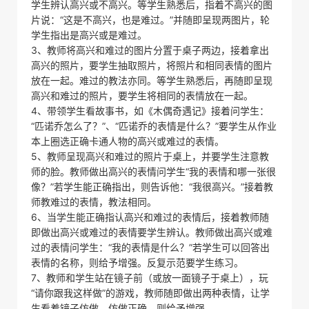
学生辨认高兴或不高兴。等学生熟悉后，指着不高兴的图
片说：“这是不高兴，也是难过。”并随即呈现两图片，轮
学生指出是高兴或是难过。
3、教师将高兴和难过的图片分置于桌子两边，接着拿出
高兴的照片，要学生抽取照片，将照片和相同表情的图片
放在一起。难过的教法亦同。等学生熟悉后，再随即呈现
高兴和难过的照片，要学生将相同的表情放在一起。
4、带领学生看故事书，如《木偶奇遇记》接着问学生：
“匹诺乔怎么了？”、“匹诺乔的表情是什么？”要学生从作业
本上圈选正确卡通人物的高兴或难过的表情。
5、教师呈现高兴和难过的照片于桌上，并要学生注意教
师的脸。教师做出高兴的表情问学生“我的表情和哪一张很
像？”若学生能正确指出，则告诉他：“我很高兴。”接着教
师教难过的表情，教法相同。
6、当学生能正确指认高兴和难过的表情后，接着教师随
即做出高兴或难过的表情要学生辨认。教师做出高兴或难
过的表情问学生：“我的表情是什么？”若学生可以回答出
表情的名称，则给予增强。反复示范要学生练习。
7、教师和学生站在镜子前（或放一面镜子于桌上），玩
“请你跟我这样做”的游戏，教师随即做出两种表情，让学
生看着镜子仿做，仿做正确，则给予增强。