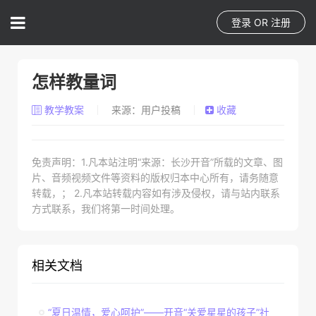
登录
OR
注册
怎样教量词
教学教案
来源：用户投稿
收藏
免责声明：1.凡本站注明“来源：长沙开音”所载的文章、图
片、音频视频文件等资料的版权归本中心所有，请务随意
转载，； 2.凡本站转载内容如有涉及侵权，请与站内联系
“
”
“
合孩子很喜欢的小动物，教他学会用
只
。如，
一只小狗、一只
方式联系，我们将第一时间处理。
相关文档
七张小桌子。转动八个小盘子。挂出九面小旗子。变出十个小果
“夏日温情，爱心呵护”——开音“关爱星星的孩子”社