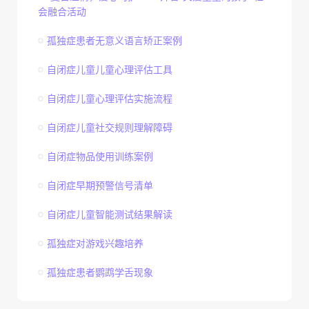
会融合活动
习目的。当孩子出现用得好的量词时，要鼓励，以增强孩子的信
孤独症患者无意义语言矫正案例
自闭症儿童儿童心理评估工具
自闭症儿童心理评估实施流程
自闭症儿童社交规则理解障碍
自闭症物品使用训练案例
自闭症早期预警信号清单
自闭症儿童智能测试结果解读
孤独症对游戏兴趣培养
孤独症患者鹦鹉学舌现象