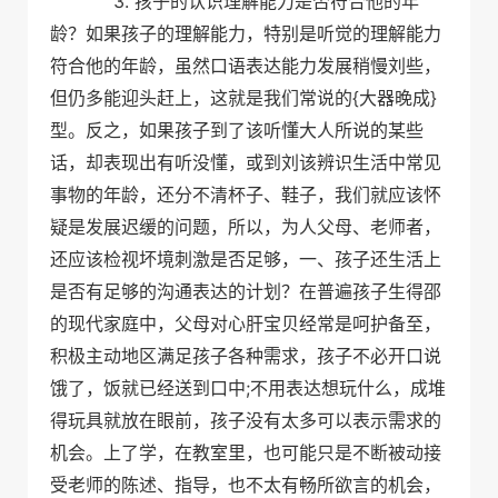
3.
孩子的认识理解能力是否符合他的年
龄？如果孩子的理解能力，特别是听觉的理解能力
符合他的年龄，虽然口语表达能力发展稍慢刘些，
{
}
但仍多能迎头赶上，这就是我们常说的
大器晚成
型。反之，如果孩子到了该听懂大人所说的某些
话，却表现出有听没懂，或到刘该辨识生活中常见
事物的年龄，还分不清杯子、鞋子，我们就应该怀
疑是发展迟缓的问题，所以，为人父母、老师者，
还应该检视坏境刺激是否足够，一、孩子还生活上
是否有足够的沟通表达的计划？在普遍孩子生得邵
的现代家庭中，父母对心肝宝贝经常是呵护备至，
积极主动地区满足孩子各种需求，孩子不必开口说
;
饿了，饭就已经送到口中
不用表达想玩什么，成堆
得玩具就放在眼前，孩子没有太多可以表示需求的
机会。上了学，在教室里，也可能只是不断被动接
受老师的陈述、指导，也不太有畅所欲言的机会，