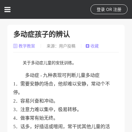
登录
OR
注册
多动症孩子的辨认
教学教案
来源：用户投稿
收藏
关于多动症儿童的安抚训练。
多动症 - 九种表现可判断儿童多动症
1．需要安静的场合，他却难以安静，常动个不
停。
2．容易兴奋和冲动。
3．注意力难以集中，极易转移。
4．做事常有始无终。
5．话多，好插话或喧闹，常干扰其他儿童的活