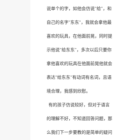
给
，和
说单个的字，如他会仿说
"
"
东东
，我就会拿他最
自己的名字
"
"
喜欢的玩具，在他面前晃，同时提
给东东
，多次以后只要你
示他说
"
"
拿他喜欢的玩具在他面前晃他就会
给东东
有动词有名词，且语
表达
"
"
境合理，我感到欣慰。
有的孩子仿说较好，但对于语言
的理解不好，不知道回答问题，那
么我们下一步要教的是简单的疑问