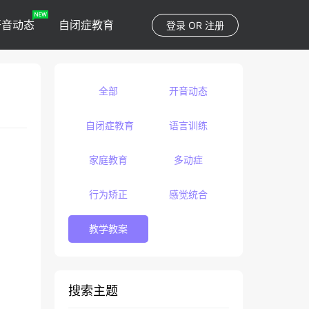
开音动态
自闭症教育
登录
OR
注册
全部
开音动态
自闭症教育
语言训练
家庭教育
多动症
行为矫正
感觉统合
教学教案
搜索主题