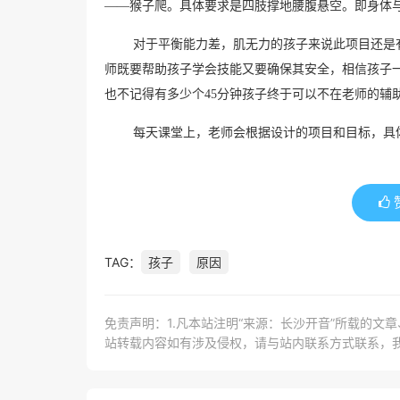
——猴子爬。具体要求是四肢撑地腰腹悬空。即身体
对于平衡能力差，肌无力的孩子来说此项目还是
师既要帮助孩子学会技能又要确保其安全，相信孩子
也不记得有多少个
45
分钟孩子终于可以不在老师的辅
每天课堂上，老师会根据设计的项目和目标，具
TAG：
孩子
原因
免责声明：1.凡本站注明“来源：长沙开音”所载的文
站转载内容如有涉及侵权，请与站内联系方式联系，