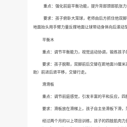
重点：强化前庭平衡功能，提升背部颈部肌张力
要求：孩子俯卧大笼球，老师由后方抓住他双脚
地面抬头用手臂力量反撑地面让球带动身体向后滚动
平衡木
重点：调节平衡能力，视觉运动协调，锻炼孩子
要求：孩子脱鞋，双脚前后交替在距地面
10
厘米
助）前进后退平移，交替行走。
滑滑板
重点：调节前庭感觉，引发丰富的平和反应，四
要求：滑板放在滑梯上，孩子自主坐滑板下滑，
经过两个月的以上项目训练，孩子的四肢肌肉力