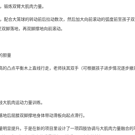
，锻炼双臂大肌肉力量。
，配合大笼球的转动前后拉动数次，然后加大向前滚动的弧度前至孩子双
至双脚落地，再双脚撑地向前滚动。
的胆量
高的凸点平衡木上直线行走，老师扶其双手（可根据孩子进步情况逐步撤
肢大肌肉运动力量训练。
落地后屈膝双脚撑地身体带动滑板向起点滑行。
量明显提升。于是在新的项目里设计了一项四肢协调与大肌肉力量融合的