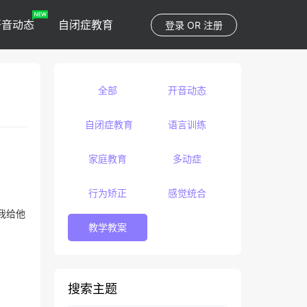
开音动态
自闭症教育
登录
OR
注册
全部
开音动态
自闭症教育
语言训练
家庭教育
多动症
行为矫正
感觉统合
我给他
教学教案
。
搜索主题