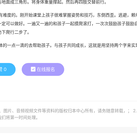
与地面成三角形。将身体重量撑起。然后再四肢交替前行。
有难度的。刚开始课堂上孩子很难掌握姿势和技巧，东倒西歪。逃避，赖
一定可以做好。一遍又一遍的和孩子一起摸爬滚打，一次次鼓励孩子鼓励
助下爬行二步了。
体的一点一滴的去帮助孩子。与孩子共同成长，这就是用坚持两个字来实
赞
0
在线报名
章、图片、音频视频文件等资料的版权归本中心所有，请务随意转载，； 2
我们将第一时间处理。