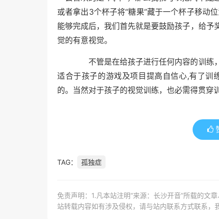
3
“
”
或者拿出
个杯子将
糖果
藏于一个杯子移动位
能够完成后，我们首先就是要鼓励孩子，给予
觉的有意视觉。
不管是在给孩子进行任何内容的训练，
,
适合于孩子的游戏及项目提高自信心
有了训
的。当然对于孩子的视觉训练，也必需得贯穿
TAG：
孤独症
免责声明：1.凡本站注明“来源：长沙开音”所载的文
站转载内容如有涉及侵权，请与站内联系方式联系，