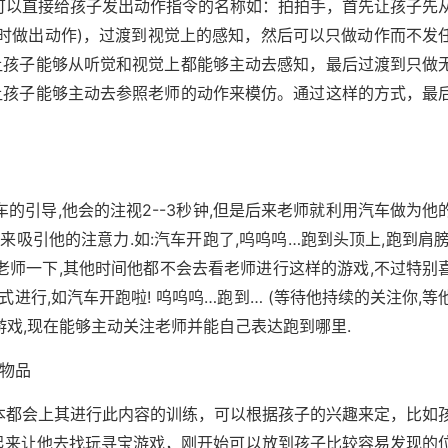
以直接给孩子发出动作指令的名称如：拍拍手，首先让孩子先
)
时做出动作
，过渡到视觉上的感知，然后可以只做动作而不发
让孩子能够从听觉和视觉上都能够主动去感知，最后过渡到只做
让孩子能够主动去参照老师的动作来模仿。通过这样的方式，最
,
2--3
,
车的引导
他会的注视
秒钟
但是后来老师就利用汽车做为他
.
:
,
…
,
式来吸引他的注意力
如
汽车开跑了
呜呜呜
跑到头顶上
跑到肩
,
,
老师一下
其他时间他都不会去看老师进行这样的游戏
不过特别
,
!
…
… (
,
式进行
如汽车开跑啦
呜呜呜
跑到
等待他持续的关注你
等
,
.
游戏
现在能够主动关注老师并能自己表达跑到哪里
物品
都会上其进行此内容的训练，可以根据孩子的兴趣来定，比如
起来让他去找玩寻宝游戏，刚开始可以放到孩子比较容易发现的