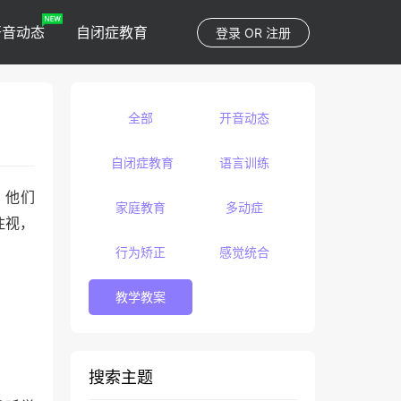
开音动态
自闭症教育
登录
OR
注册
全部
开音动态
自闭症教育
语言训练
，他们
家庭教育
多动症
注视，
行为矫正
感觉统合
教学教案
。
搜索主题