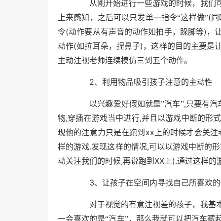
从刚开始进行一些游戏的时候，我们可
(
上来感知，之后可以只发单一指令“这样做”
同
(
)
令
动作要从有声音的动作如拍手，跺脚等
，
(
)
动作
如拉耳朵，捏鼻子
，这样的目的主要是
主动注视老师连续模仿三到五个动作。
2
、利用物品吸引孩子注意的主动性
,
以兴趣爱好假如就是”汽车”
只要有汽
,
,
物
穿插在游戏当中进行
并且以游戏中断的形
xx
现他的注意力只是在跑到
上的时候才会关注
.
,
样的游戏
发现这样的情况
可以以游戏中断的形
,
XX
).
动关注我们的时候
再说跑到
上
通过这样的
3
、让孩子在空间内寻找自己所喜欢的
对于视觉的有意注视差的孩子，我基本
一会喜欢的是“汽车”，那么我就可以把汽车藏