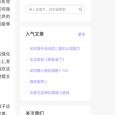
从听觉
任何指
无声的
后能够
人气文章
更多
如何提升自闭症儿童的认知能力
的强化
互动游戏《鳄鱼来了》
,
膀上
发
喜欢这
如何教小朋友唱数1-100
他能主
典型案例二
在家可延伸的感统小游戏
孩子这
关注我们
位置，