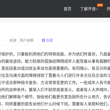
首页
了解开音
？
0
来源：用户投稿
收藏
受保护的，只要能利用他们的特殊技能，并为他们所喜欢，乃是
为的最佳途径。能力较高的孤独症障碍成年人能受雇从事有报酬
，某些因素对成功就业来说也是很重要的。有同情心、有见识的
交往及沟通方面的障碍排除了需要与人们进行许多交往及交谈的
能不适合那种指令复杂、方法常常变更的工作。一些成年人有可
场所的这种条件。要是人们不耐烦或者发火，或者有人大声喊叫
向他们解释每个细节，指给他们看更衣室及厕所在什么地方，告
等，同样重要的是告诉他们什么时候下班。需要有人来照料他们