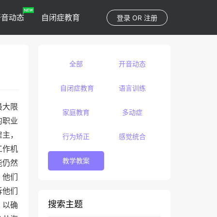
开音动态
自闭症教育
登录
OR
注册
全部
开音动态
自闭症教育
语言训练
最大限
家庭教育
多动症
的职业
雇主，
行为矫正
感觉统合
工作机
教学教案
能仍然
，他们
诉他们
搜索主题
，以确