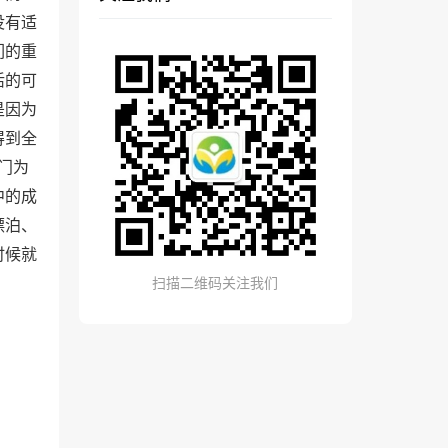
没有适
们的重
活的可
是因为
得到全
门为
中的成
漂泊、
时候就
扫描二维码关注我们