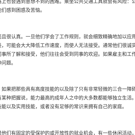
路上也会遇到意想不到的困难。乘坐公共交通工具就会有风险：
他们感到困惑及苦恼。
而且很认真。一旦他们学会了工作规则，就会细致精确地加以应
美，可能会大大降低工作速度，而使人无法接受。通常他们很诚
同事所了解和接受，他们往往会受到同事的欢迎。如果雇主和工
种问题。
，如果把那些具有高度技能的以及除了只有非常轻微的三合一障
有某种把握说，能力最高的成年人之中的大多数都能够独立生活
技能以及实用技能，或者没有足够的常识来拥有自己的家庭。
他们有固定的受保护的或开放性的就业机会，有一些休闲活动