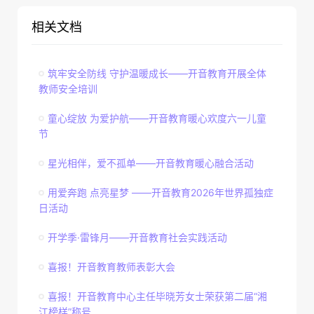
相关文档
筑牢安全防线 守护温暖成长——开音教育开展全体
教师安全培训
童心绽放 为爱护航——开音教育暖心欢度六一儿童
节
星光相伴，爱不孤单——开音教育暖心融合活动
用爱奔跑 点亮星梦 ——开音教育2026年世界孤独症
日活动
开学季·雷锋月——开音教育社会实践活动
喜报！开音教育教师表彰大会
喜报！开音教育中心主任毕晓芳女士荣获第二届“湘
江榜样”称号