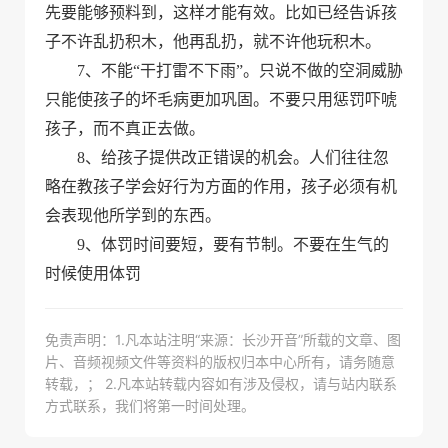
先要能够预料到，这样才能有效。比如已经告诉孩
子不许乱扔积木，他再乱扔，就不许他玩积木。
7、不能“干打雷不下雨”。只说不做的空洞威胁
只能使孩子的坏毛病更加巩固。不要只用惩罚吓唬
孩子，而不真正去做。
8、给孩子提供改正错误的机会。人们往往忽
略在教孩子学会好行为方面的作用，孩子必须有机
会表现他所学到的东西。
9、体罚时间要短，要有节制。不要在生气的
时候使用体罚
免责声明：1.凡本站注明“来源：长沙开音”所载的文章、图
片、音频视频文件等资料的版权归本中心所有，请务随意
转载，； 2.凡本站转载内容如有涉及侵权，请与站内联系
方式联系，我们将第一时间处理。