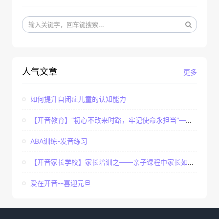
人气文章
更多
如何提升自闭症儿童的认知能力
【开音教育】“初心不改来时路，牢记使命永担当”——...
ABA训练-发音练习
【开音家长学校】家长培训之——亲子课程中家长如何辅...
爱在开音--喜迎元旦