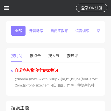
登录
OR
注册
全部
开音动态
自闭症教育
语言训练
家庭教育
按时间
按点击
按人气
按热评
自闭症药物治疗专家共识
@media (max-width:600px){h1,h2,h3,h4{font-size:1.
2em;}p{font-size:1em;}}自闭症，作为一种复杂的神经
发育障碍，其治疗一直是医学界研
搜索主题