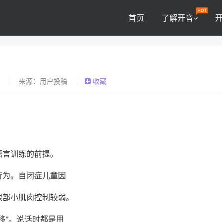
首页
了解开音
0
来源：用户投稿
收藏
语言训练的前提。
行为。自闭症儿童因
眼部小肌肉控制较弱。
移
。说话时都是用
"