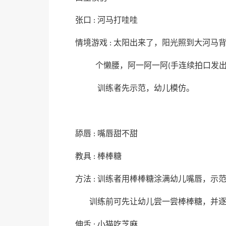
张口
河马打哇哇
:
情境游戏
太阳出来了，阳光照到大河马
:
个懒腰，阿一阿一阿
手连续拍口发
(
训练者先示范，幼儿模仿。
舔唇
嘴唇甜不甜
:
教具
棒棒糖
:
方法
训练者用棒棒糖涂满幼儿嘴唇，示
:
训练前可先让幼儿尝一尝棒棒糖，并
伸舌
小猫吃芝麻
: