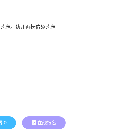
舔芝麻。幼儿再模仿舔芝麻
赞
0
在线报名