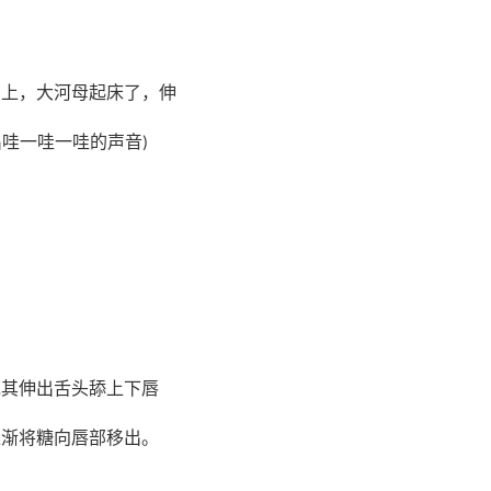
背上，大河母起床了，伸
出哇一哇一哇的声音
)
范其伸出舌头舔上下唇
逐渐将糖向唇部移出。