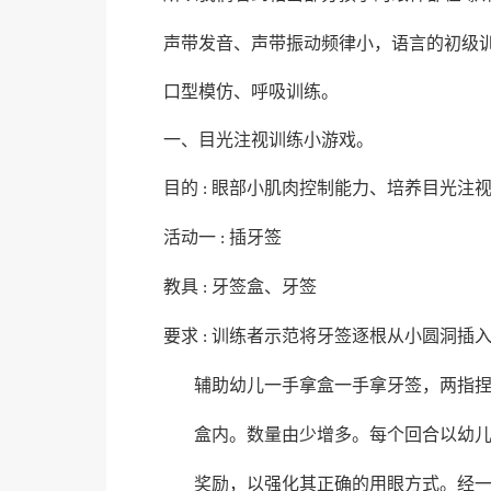
声带发音、声带振动频律小，语言的初级
口型模仿、呼吸训练。
一、目光注视训练小游戏。
目的
眼部小肌肉控制能力、培养目光注
:
活动一
插牙签
:
教具
牙签盒、牙签
:
要求
训练者示范将牙签逐根从小圆洞插
:
辅助幼儿一手拿盒一手拿牙签，两指
盒内。数量由少增多。每个回合以幼
奖励，以强化其正确的用眼方式。经