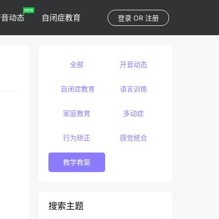
开音动态
自闭症教育
登录
OR
注册
全部
开音动态
自闭症教育
语言训练
家庭教育
多动症
行为矫正
感觉统合
教学教案
搜索主题