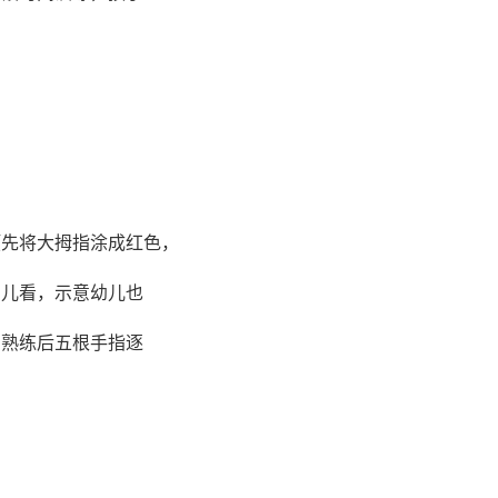
预先将大拇指涂成红色，
幼儿看，示意幼儿也
。熟练后五根手指逐