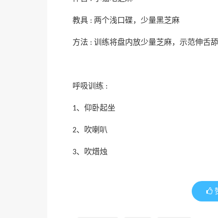
教具
两个浅口碟，少量黑芝麻
:
方法
训练将盘内放少量芝麻，示范伸舌
:
呼吸训练
:
、仰卧起坐
1
、吹喇叭
2
、吹焟烛
3