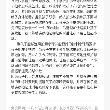
且很快掌握拍小笼球技巧。孩子学会拍小笼球后继续让孩
子拍小皮球或篮球，由于球较小所以孩子在拍的时候难度
增大，并且眼球注视会有所降低，所以在训练拍小球时先
给予身体辅助，握住孩子双手一起去拍小球后和孩子面对
面站立，训练者把球抛在地上让孩子双手拍弹起的小球，
先把速度放慢一个一个的陆续拍，后逐渐加快速度让孩子
连续拍，孩子能够连续拍起弹起的球后让孩子独自拍起小
球。
当孩子能够连续拍起小球并能很好的控制小球后要求
孩子用左手拍球，当孩子左右手都能把球拍起后让孩子在
原地拍球，用左右手去控制球，孩子能够在原地连续拍球
后可延伸到让孩子双手拍两球，让孩子左右手各拿一个小
球同时把球拍起来，初拍时可要求孩子能连续拍5-8个，
后逐渐提高拍球个数.
因为孩子的目光注视较弱，注意力不集中，所以在进行拍
球的训练时要随时提醒孩子的眼睛要看球，并且在孩子能
够连续拍起球时要及时给予表扬，这样孩子会更有信心并
更有兴趣的去学习拍球。
免责声明：1.凡本站注明“来源：长沙开音”所载的文章、图