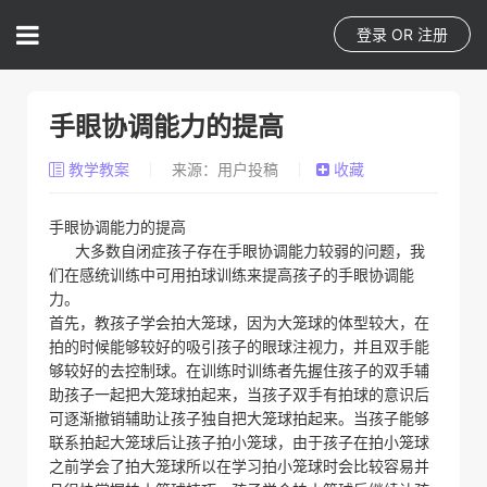
登录
OR
注册
手眼协调能力的提高
教学教案
来源：用户投稿
收藏
手眼协调能力的提高
大多数自闭症孩子存在手眼协调能力较弱的问题，我
们在感统训练中可用拍球训练来提高孩子的手眼协调能
力。
首先，教孩子学会拍大笼球，因为大笼球的体型较大，在
拍的时候能够较好的吸引孩子的眼球注视力，并且双手能
够较好的去控制球。在训练时训练者先握住孩子的双手辅
助孩子一起把大笼球拍起来，当孩子双手有拍球的意识后
可逐渐撤销辅助让孩子独自把大笼球拍起来。当孩子能够
联系拍起大笼球后让孩子拍小笼球，由于孩子在拍小笼球
之前学会了拍大笼球所以在学习拍小笼球时会比较容易并