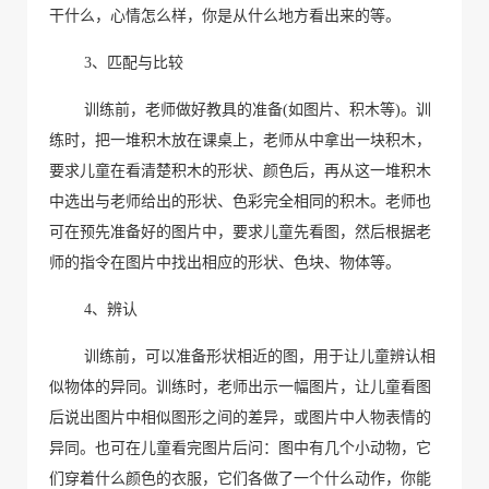
干什么，心情怎么样，你是从什么地方看出来的等。
3
、匹配与比较
训练前，
老师
做好教具的准备
(
如图片、积木等
)
。训
练时，把一堆积木放在课桌上，
老师
从中拿出一块积木，
要求儿童在看清楚积木的形状、颜色后，再从这一堆积木
中选出与
老师
给出的形状、色彩完全相同的积木。
老师
也
可在预先准备好的图片中，要求儿童先看图，然后根据
老
师
的指令在图片中找出相应的形状、色块、物体等。
4
、辨认
训练前，可以准备形状相近的图，用于让儿童辨认相
似物体的异同。训练时，
老师
出示一幅图片，让儿童看图
后说出图片中相似图形之间的差异，或图片中人物表情的
异同。也可在儿童看完图片后问：图中有几个小动物，它
们穿着什么颜色的衣服，它们各做了一个什么动作，你能