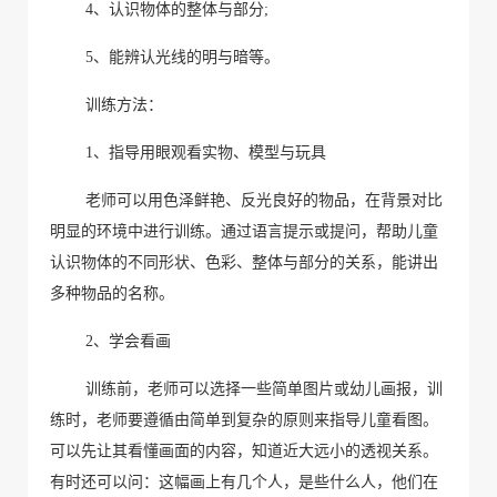
4
、认识物体的整体与部分
;
5
、能辨认光线的明与暗等。
训练方法：
1
、指导用眼观看实物、模型与玩具
老师
可
以
用色泽鲜艳、反光良好的物品，在背景对比
明显的环境中进行训练。通过语言提示或提问，帮助儿童
认识物体的不同形状、色彩、整体与部分的关系，能讲出
多种物品的名称。
2
、学会看画
训练前，
老师
可
以
选择一些简单图片或幼儿画报
，
训
练时，
老师
要遵循由简单到复杂的原则来指导儿童看图。
可以先让其看懂画面的内容，知道近大远小的透视关系。
有时还可以问：这幅画上有几个人，是些什么人，他们在