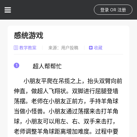
登录
OR
注册
感统游戏
教学教案
来源：用户投稿
收藏
超人帮帮忙
小朋友平爬在吊揽之上，抬头双臂向前
伸直，做超人飞翔状。双脚进行屈腿登墙
荡摆。老师在小朋友正前方，手持羊角球
当做小怪兽。小朋友通过荡摆来击打羊角
球，小朋友可以用左、右、双手来击打，
老师调整羊角球距离增加难度。过程中要