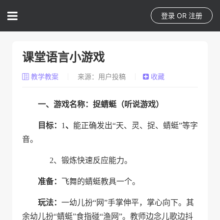
登录
OR
注册
课堂语言小游戏
教学教案
来源：用户投稿
收藏
一
、游戏名称：
捉蜻蜓（听说游戏）
目标
：
1
、
能
正确发出“天、灵、捉、蜻蜓”等字
音
。
2、锻炼快速反应能力。
准备
：
飞舞的蜻蜓教具一个。
玩法
：
一幼儿
扮
“
网
”
手掌伸平，掌心向下
。其
余幼儿扮“蜻蜓”食指碰“渔网”。
教师
边念儿歌边抖