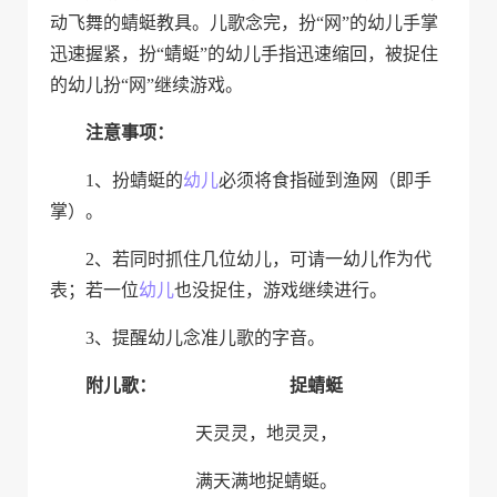
动飞舞的蜻蜓教具
。儿歌念完，扮“网”的幼儿手掌
迅速握紧，扮“蜻蜓”的幼儿手指迅速缩回，被捉住
的幼儿扮“网”继续游戏。
注意事项：
1、
扮蜻蜓的
幼儿
必须将食指碰到渔网（即手
掌）。
2、
若同时抓住几位幼儿，可请一幼儿作为代
表；若一位
幼儿
也
没
捉住，游戏继续进行。
3、提醒幼儿念准儿歌的字音。
附儿歌
：
捉蜻蜓
天灵灵，地灵灵，
满天满地捉蜻蜓。