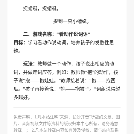
捉蜻蜓，捉蜻蜓，
捉到一只小蜻蜓。
二
、游戏名称：“看动作说词语”
目标：
学习看动作说动词，培养孩子的发散性思
维。
玩法：
教师做一个动作，孩子说出相应的动
词，并做连词应答。例如：教师做“抱”的动作，孩
子说“抱
――
抱娃娃。”教师接着说：“抱
――
抱西
瓜。”孩子再接着说：“抱
――
抱被子。”词组说得越
多越好。
免责声明：1.凡本站注明“来源：长沙开音”所载的文章、图
片、音频视频文件等资料的版权归本中心所有，请务随意
转载，； 2.凡本站转载内容如有涉及侵权，请与站内联系