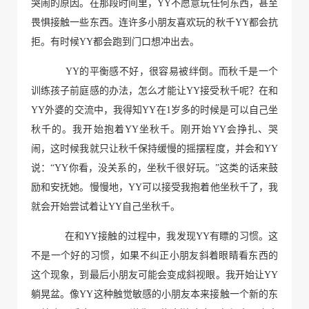
哭闹的原因。在那段时间里，YY不愿意玩任何东西，甚至
畏惧接触一些东西。连许多小朋友喜欢玩的秋千YY都
会抗
拒
。
有时候YY都会跑到门口想冲出去。
YY的平衡感不好，很容易被绊倒。而秋千是一个
训练孩子前庭感的办法，怎么才能让YY接受秋千呢？
在和
YY外婆的交流中，我得知YY在1岁多的时候是可以自己坐
秋千的。我开始抱着YY坐秋千。刚开始YY会挣扎、哭
闹，这时候我就只让秋千保持缓慢的摇摆程度，并会和YY
说：“YY你看，没关系的，坐秋千很好玩。”这类的话来鼓
励和安抚她。慢慢地，YY可以接受我抱着他坐秋千了，我
就会开始尝试着让YY自己坐秋千。
在和YY接触的过程中，我发现YY有瞟的习惯。这
不是一个好的习惯，如果不纠正小朋友斜着眼睛看东西的
这个现象，到最后小朋友可能会变成斜视眼。我开始让YY
躺晃盆。像YY这种触觉敏感的小朋友本来接触一个新的东