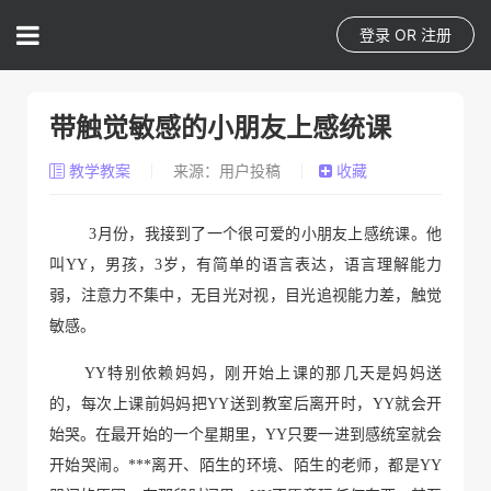
登录
OR
注册
带触觉敏感的小朋友上感统课
教学教案
来源：用户投稿
收藏
3月份，我接到了一个很可爱的小朋友上感统课。他
叫YY，男孩，3岁，有简单的语言表达，语言理解能力
弱，注意力不集中，无目光对视，目光追视能力差，触觉
敏感。
YY特别依赖妈妈，刚开始上课的那几天是妈妈送
的，每次上课前妈妈把YY送到教室后离开时，YY就会开
始哭。在最开始的一个星期里，YY只要一进到感统室就会
开始哭闹。***离开、陌生的环境、陌生的老师，都是YY