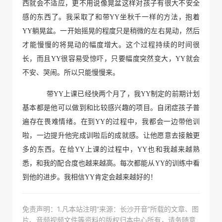
西就会不适应，更不用说像晃盆这样对孩子有很大不安全
感的东西了。我采取了和带YY坐秋千一样的方法，抱着
YY躺晃盆。一开始摇晃的程度只是稍微的左右晃动，然后
才能慢慢的将晃动的幅度增大。这个过程持续的时间很
长，而且YY很容易受惊吓，只要幅度突然变大，YY就会
不安、哭闹。所以只能慢慢来。
带YY上课已经快两个月了，
我YY制定的前期计划
基本都是他可以做到和比较感兴趣的项目。自闭症孩子普
遍存在畏难情绪。在到YY的过程中，我都会一边带他训
啦，一边提升他完成训啦后的成就感。让他愿意去接触更
多的东西。
在给YY上课的过程中，YY也和我越来越熟
悉，和我的配合度也越来越高。每次都能从YY的训练中看
到他的进步。我相信YY肯定会越来越好的！
免责声明：1.凡本站注明“来源：长沙开音”所载的文章、图
片、音频视频文件等资料的版权归本中心所有，请务随意