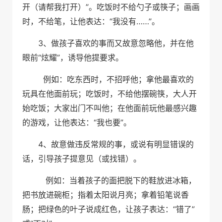
”
开（请帮我打开）
。吃饭时不给勺子或筷子；画画
“
……”
时，不给笔，让他表达：
我没有
。
3
、
做孩子喜欢的事而又故意忽略他，并在他
“
”
眼前
炫耀
，诱导他提要求。
例如：吃东西时，不招呼他；拿他最喜欢的
玩具在他面前玩；吃饭时，不给他摆碗筷，大人开
始吃饭；大家出门不叫他；在他面前玩他最感兴趣
“
”
的游戏，让他表达：
我也要
。
4
、
故意做违反常规的事，或说有明显错误的
话，引导孩子提意见（或找错）。
例如：当着孩子的面把脱下的鞋放进冰箱，
把书放进碗柜；指着太阳说月亮；拿着铅笔说香
“
”
肠；把绿色的叶子说成红色，让孩子表达：
错了