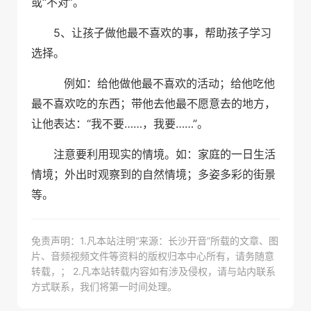
“
”
或
不对
。
5
、让孩子做他最不喜欢的事，帮助孩子学习
选择。
例如：给他做他最不喜欢的活动；给他吃他
最不喜欢吃的东西；带他去他最不愿意去的地方，
“
……
……”
让他表达：
我不要
，我要
。
注意要利用现实的情境。如：家庭的一日生活
情境；外出时观察到的自然情境；多姿多彩的街景
等。
免责声明：1.凡本站注明“来源：长沙开音”所载的文章、图
片、音频视频文件等资料的版权归本中心所有，请务随意
转载，； 2.凡本站转载内容如有涉及侵权，请与站内联系
方式联系，我们将第一时间处理。