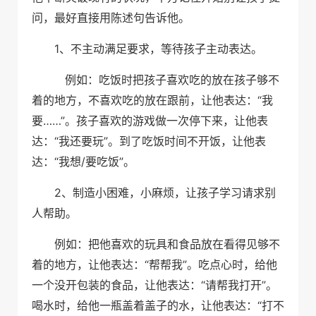
问，最好直接用陈述句告诉他。
1
、
不主动满足要求，等待孩子主动表达。
例如：吃饭时把孩子喜欢吃的放在孩子够不
“
着的地方，不喜欢吃的放在跟前，让他表达：
我
……”
要
。孩子喜欢的游戏做一次停下来，让他表
“
”
达：
我还要玩
。到了吃饭时间不开饭，让他表
“
/
”
达：
我想
要吃饭
。
2
、
制造小困难，小麻烦，让孩子学习请求别
人帮助。
例如：把他喜欢的玩具和食品放在看得见够不
“
”
着的地方，让他表达：
帮帮我
。吃点心时，给他
“
”
一个没开包装的食品，让他表达：
请帮我打开
。
“
喝水时，给他一瓶盖着盖子的水，让他表达：
打不