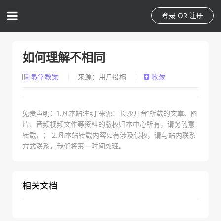
登录
OR
注册
如何理解不相同
教学教案
来源：用户投稿
收藏
免责声明：1.凡本站注明“来源：长沙开音”所载的文章、图
朋友。新授：出示水果磁石模型，要求儿童看老师示
片、音频视频文件等资料的版权归本中心所有，请务随意
转载，； 2.凡本站转载内容如有涉及侵权，请与站内联系
出与某某不相同的物品等然后在表达出来。
方式联系，我们将第一时间处理。
相关文档