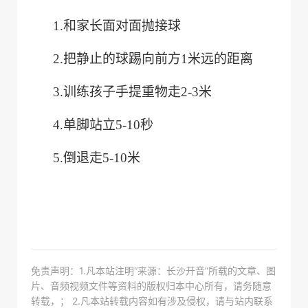
1.
和家长面对面抛接球
2.
把静止的球踢向前方
1
米远的距离
3.
训练孩子手提重物走
2-3
米
4.
单脚站立
5-10
秒
5.
倒退走
5-10
米
免责声明：1.凡本站注明“来源：长沙开音”所载的文章、图
片、音频视频文件等资料的版权归本中心所有，请务随意
转载，； 2.凡本站转载内容如有涉及侵权，请与站内联系