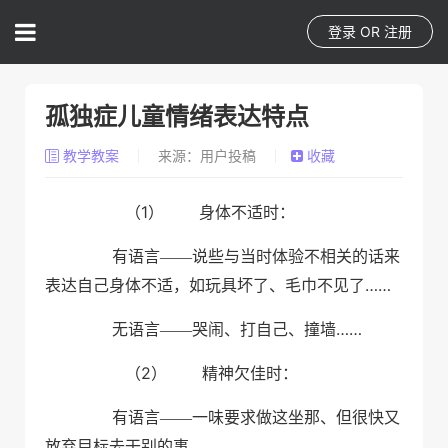
登录
OR
注册
孤独症儿童情绪表达特点
教学教案
来源：用户投稿
收藏
（1）
身体不适时：
有语言——说些与当时体验不相关的话来
……
表达自己身体不适，如玩具坏了、毛巾不见了
……
无语言——哭闹、打自己、撞墙
（2）
精神欠佳时：
有语言——一味要求做这坐那、但很快又
放弃目标去干别的事。