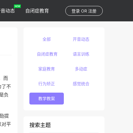
开音动态
自闭症教育
登录
OR
注册
全部
开音动态
自闭症教育
语言训练
家庭教育
多动症
，而
行为矫正
感觉统合
为了不
是负
教学教案
励提
以对平
搜索主题