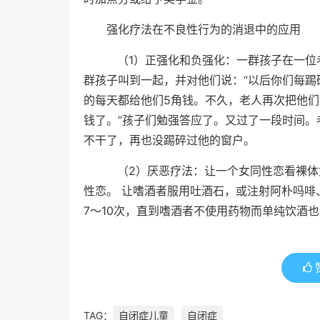
强化疗法在不良性行为的消退中的应用
（1）正强化和负强化：一群孩子在一位
群孩子叫到一起，并对他们说：“以后你们每踢
的每天都给他们5角钱。不久，老人再次把他们
钱了。”孩子们勉强答应了。又过了一段时间。
不干了，再也没踢碎过他的窗户。
（2）厌恶疗法：让一个女同性恋看裸体
性恋。 让嗜酒者服用吐酒石，或注射阿朴吗啡
7～10次，直到嗜酒者不使用药物而单纯饮酒
TAG：
自闭症儿童
自闭症