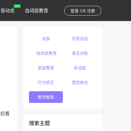
开音动态
自闭症教育
登录
OR
注册
全部
开音动态
自闭症教育
语言训练
家庭教育
多动症
行为矫正
感觉统合
教学教案
手拉着
搜索主题