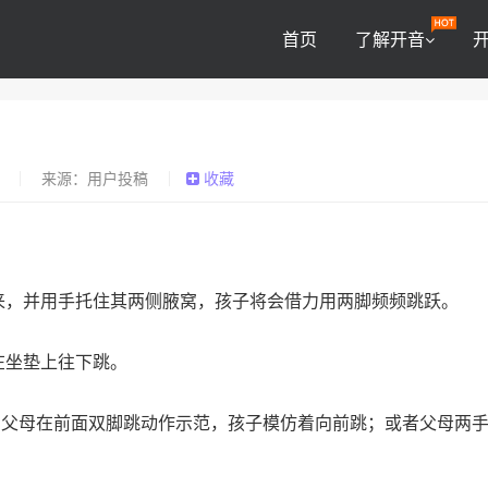
首页
了解开音
0
来源：用户投稿
收藏
来，并用手托住其两侧腋窝，孩子将会借力用两脚频频跳跃。
在坐垫上往下跳。
即父母在前面双脚跳动作示范，孩子模仿着向前跳；或者父母两