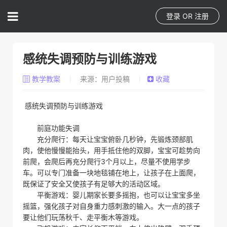
登录
OR
注册
感统失调预防与训练游戏
教学教案
来源：用户投稿
收藏
感统失调预防与训练游戏
前庭功能失调
充分爬行：每天让宝宝俯卧几秒钟，先锻炼颈部肌
肉，使他慢慢能抬头，用手抵住他的双脚，宝宝可趁势向
前爬，会爬后再充分爬行3个月以上，尽量不使用学步
车。可以专门准备一块地毯铺在地上，让孩子在上面爬，
既保证了安全又使孩子有足够大的活动区域。
平衡游戏：婴儿期家长要多摇抱，也可以让宝宝多坐
摇篮，强化孩子对自身重力感刺激的输入。大一点的孩子
要让他们玩荡秋千、走平衡木等游戏。