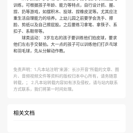
训练，可根据孩子年龄、能力等特点，自行设计抓、握、
捏、扔等游戏，如摆积木、投球、捏橡皮泥等。尤其应注
重生活自理能力的培养。上幼儿园之前要学会洗手、擦
脸、剪纸以及自己擦屁股。之后要练习拿笔、拿筷子、系
扣子、系鞋带等。
球类运动： 3岁左右的孩子要训练他们拍皮球，要求
他们左右手交替拍。大一点的孩子可以训练他们打乒乓球
和羽毛球，先从分解动作教。
免责声明：1.凡本站注明“来源：长沙开音”所载的文章、图
片、音频视频文件等资料的版权归本中心所有，请务随意
转载，； 2.凡本站转载内容如有涉及侵权，请与站内联系
方式联系，我们将第一时间处理。
相关文档