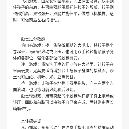
飞机游戏：由家长仰面平躺，向上伸出胳臂，双手顶
住孩子的前肩，并弯曲双腿用脚托住孩子的腹部，孩子则
颈部抬高，双臂张开，双腿并拢伸平，做成飞机模样。这
时，可做前后左右的摇动。
触觉过分敏感
毛巾卷游戏：找一条略微粗糙的大毛巾，将孩子整个
卷起来，再轻轻滚动或下压，也可用双手轻轻抱紧孩子身
体的各部位，强化各部位的触觉感受。
沙土游戏：将淘洗干净的细沙放在大盆里，让孩子在
里面玩耍，尤其要适当增加沙土与孩子身体的接触面。沙
土也可由纸、树叶、米、豆等代替。
垫上游戏：让孩子在地毯上双手抱头，向左右两个方
向滚动，也可练习前滚翻和后滚翻。
触觉球游戏：用带突起的小触觉球在孩子身上滚动或
轻压，四肢和前胸可以由孩子自己来完成，后背则由家长
辅助进行。
本体感失调
从小抓起，多多活动：要注意手指小肌肉的精细运动