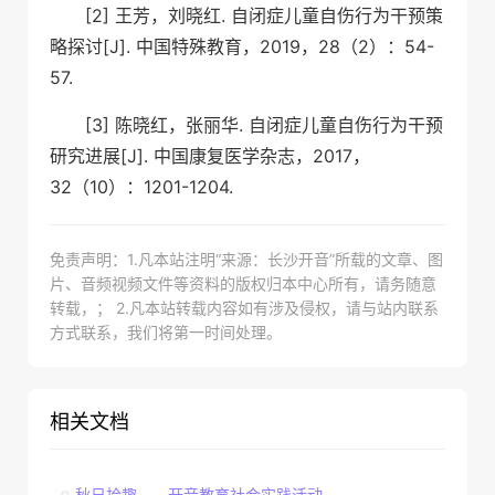
[2] 王芳，刘晓红. 自闭症儿童自伤行为干预策
略探讨[J]. 中国特殊教育，2019，28（2）：54-
57.
[3] 陈晓红，张丽华. 自闭症儿童自伤行为干预
研究进展[J]. 中国康复医学杂志，2017，
32（10）：1201-1204.
免责声明：1.凡本站注明“来源：长沙开音”所载的文章、图
片、音频视频文件等资料的版权归本中心所有，请务随意
转载，； 2.凡本站转载内容如有涉及侵权，请与站内联系
方式联系，我们将第一时间处理。
相关文档
秋日拾趣——开音教育社会实践活动