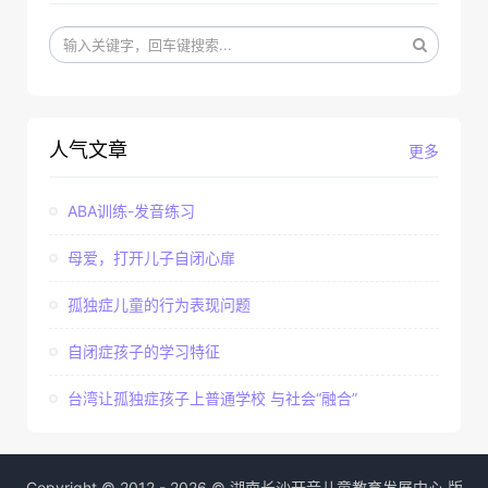
人气文章
更多
ABA训练-发音练习
母爱，打开儿子自闭心扉
孤独症儿童的行为表现问题
自闭症孩子的学习特征
台湾让孤独症孩子上普通学校 与社会“融合”
Copyright © 2012 - 2026 © 湖南长沙开音儿童教育发展中心 版