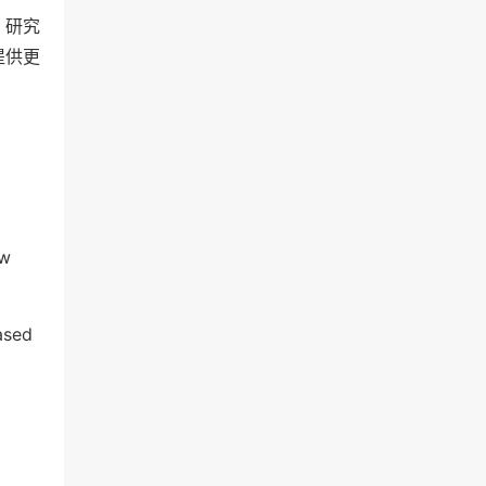
，研究
提供更
ew
based