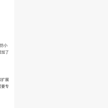
仿小
增加了
和扩展
需要专