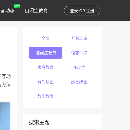
开音动态
自闭症教育
登录
OR
注册
全部
开音动态
自闭症教育
语言训练
家庭教育
多动症
于互动
行为矫正
感觉统合
施方法
教学教案
搜索主题