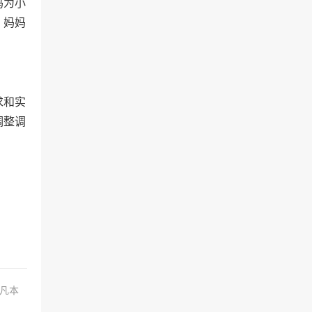
妈为小
，妈妈
求和实
调整调
.凡本