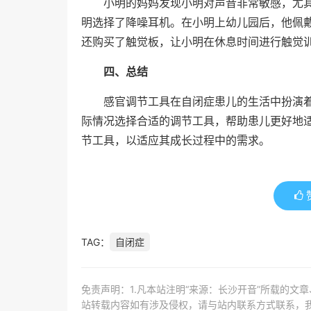
小明的妈妈发现小明对声音非常敏感，尤
明选择了降噪耳机。在小明上幼儿园后，他佩
还购买了触觉板，让小明在休息时间进行触觉
四、总结
感官调节工具在自闭症患儿的生活中扮演
际情况选择合适的调节工具，帮助患儿更好地
节工具，以适应其成长过程中的需求。
TAG：
自闭症
免责声明：1.凡本站注明“来源：长沙开音”所载的文
站转载内容如有涉及侵权，请与站内联系方式联系，