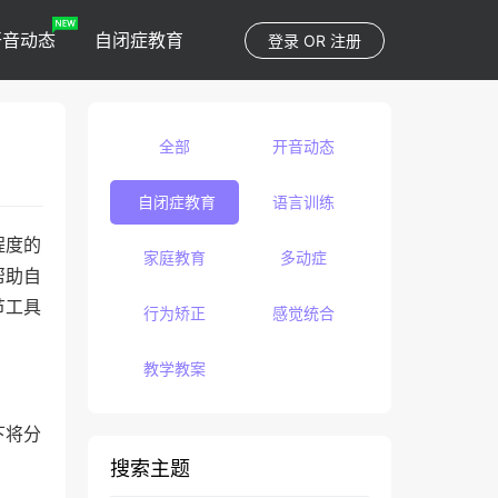
开音动态
自闭症教育
登录
OR
注册
全部
开音动态
自闭症教育
语言训练
程度的
家庭教育
多动症
帮助自
节工具
行为矫正
感觉统合
教学教案
下将分
搜索主题