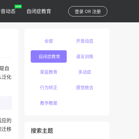
开音动态
自闭症教育
登录
OR
注册
全部
开音动态
自闭症教育
语言训练
足是自
家庭教育
多动症
从泛化
行为矫正
感觉统合
教学教案
适应的
识迁移
搜索主题