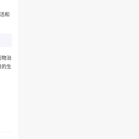
活和
药物治
童的生