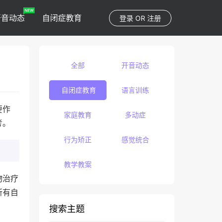
开音动态
自闭症教育
登录
OR
注册
全部
开音动态
自闭症教育
语言训练
要作
家庭教育
多动症
考。
行为矫正
感觉统合
教学教案
物治疗
所有自
搜索主题