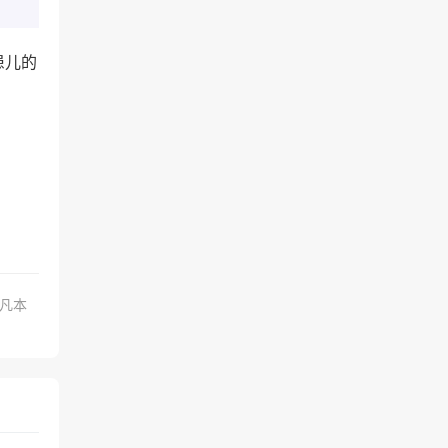
患儿的
.凡本