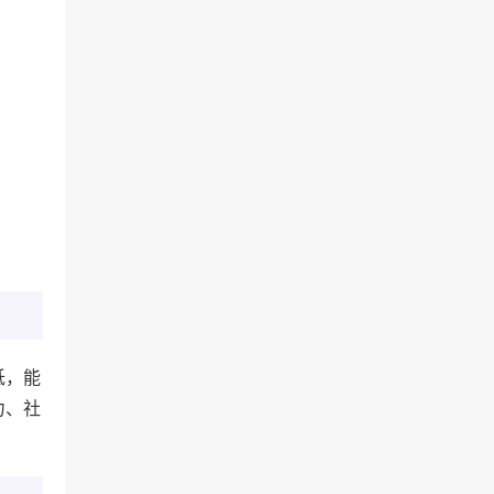
低，能
力、社