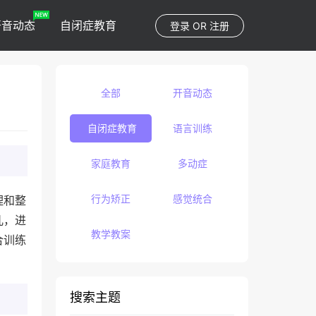
开音动态
自闭症教育
登录
OR
注册
全部
开音动态
自闭症教育
语言训练
家庭教育
多动症
行为矫正
感觉统合
理和整
儿，进
教学教案
合训练
搜索主题