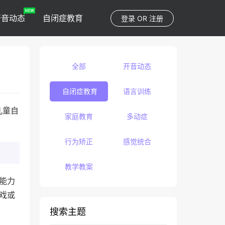
开音动态
自闭症教育
登录
OR
注册
全部
开音动态
自闭症教育
语言训练
儿童自
家庭教育
多动症
行为矫正
感觉统合
教学教案
通能力
游戏或
搜索主题