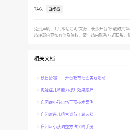
TAG：
自闭症
免责声明：1.凡本站注明“来源：长沙开音”所载的文
站转载内容如有涉及侵权，请与站内联系方式联系，
相关文档
秋日拾趣——开音教育社会实践活动
孤独症儿童能力提升效果跟踪
自闭症小孩自伤干预技术案例
自闭症患儿感官调节工具选择
自闭症小孩调整方法实践手册