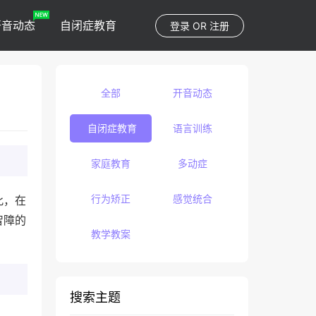
开音动态
自闭症教育
登录
OR
注册
全部
开音动态
自闭症教育
语言训练
家庭教育
多动症
行为矫正
感觉统合
此，在
智障的
教学教案
搜索主题