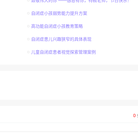
致敬伟大的你 ——感恩有你，特教老师，节日快乐！
自闭症小孩弱势能力提升方案
高功能自闭症小孩教育策略
自闭症患儿兴趣狭窄的具体表现
儿童自闭症患者视觉探索管理案例
0