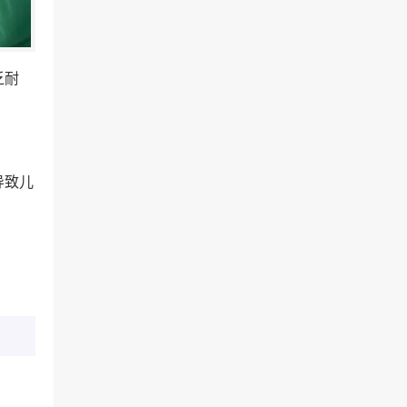
乏耐
导致儿