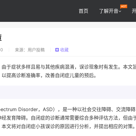
首页
了解开音
策
0
来源：用户投稿
收藏
，由于症状多样且易与其他疾病混淆，误诊现象时有发生。本文
，以提高诊断准确率，改善自闭症儿童的预后。
ectrum Disorder，ASD），是一种以社会交往障碍、交流障
神经发育障碍。自闭症的诊断通常需要综合多种评估方法，但由
。本文将对自闭症小孩误诊的原因进行分析，并提出相应的对策