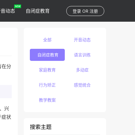
开音动态
自闭症教育
登录
OR
注册
全部
开音动态
自闭症教育
语言训练
旨在分
家庭教育
多动症
行为矫正
感觉统合
教学教案
碍、兴
于症状
。
搜索主题