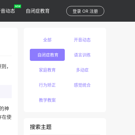
开音动态
自闭症教育
登录
OR
注册
全部
开音动态
自闭症教育
语言训练
原则，
家庭教育
多动症
行为矫正
感觉统合
教学教案
征的神
存在使
搜索主题