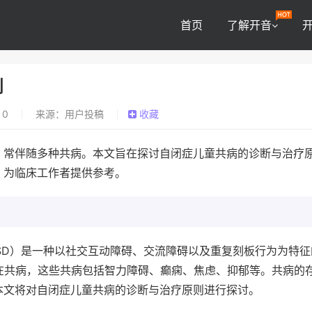
首页
了解开音
则
0
来源：用户投稿
收藏
，常伴随多种共病。本文旨在探讨自闭症儿童共病的诊断与治疗
，为临床工作者提供参考。
order，ASD）是一种以社交互动障碍、交流障碍以及重复刻板行为为特
在共病，这些共病包括智力障碍、癫痫、焦虑、抑郁等。共病的
本文将对自闭症儿童共病的诊断与治疗原则进行探讨。