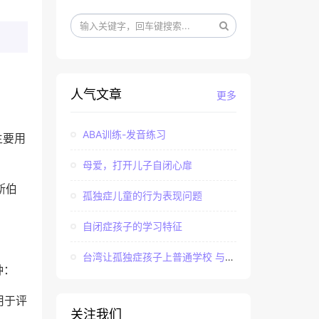
人气文章
更多
ABA训练-发音练习
，主要用
母爱，打开儿子自闭心扉
斯伯
孤独症儿童的行为表现问题
自闭症孩子的学习特征
台湾让孤独症孩子上普通学校 与社会“融合”
种：
，用于评
关注我们