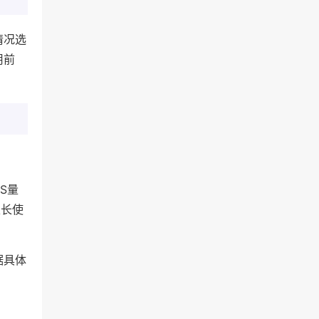
情况选
用前
S量
家长使
据具体