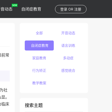
开音动态
自闭症教育
登录
OR
注册
全部
开音动态
自闭症教育
语言训练
目前常
家庭教育
多动症
行为矫正
感觉统合
教学教案
现为社
凸显。
为临床
搜索主题