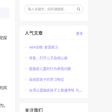
人气文章
更多
觉探
ABA训练-发音练习
母爱，打开儿子自闭心扉
孤独症儿童的行为表现问题
自闭症孩子的学习特征
的风
台湾让孤独症孩子上普通学校 与社会“融合”
为。
关注我们