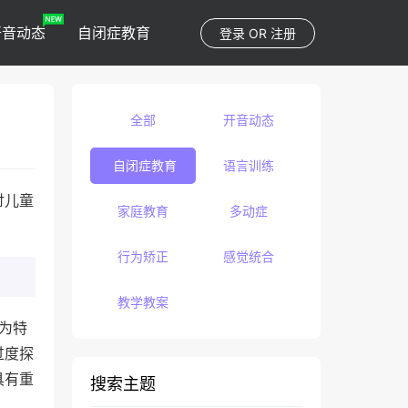
开音动态
自闭症教育
登录
OR
注册
全部
开音动态
自闭症教育
语言训练
讨儿童
家庭教育
多动症
。
行为矫正
感觉统合
教学教案
为为特
过度探
具有重
搜索主题