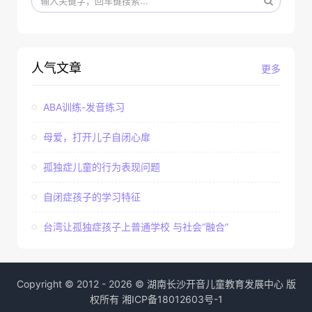
人气文章
更多
ABA训练-发音练习
母爱，打开儿子自闭心扉
孤独症儿童的行为表现问题
自闭症孩子的学习特征
台湾让孤独症孩子上普通学校 与社会“融合”
Copyright © 2012 - 2026 © 湖南长沙开音儿童教育发展中心 版
权所有
湘ICP备18012603号-1